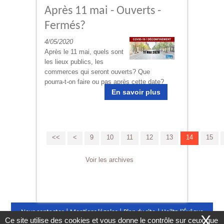
Après 11 mai - Ouverts -
Fermés?
4/05/2020
Après le 11 mai, quels sont
les lieux publics, les
commerces qui seront ouverts? Que
pourra-t-on faire ou pas après cette date?
En savoir plus
<<
<
9
10
11
12
13
14
15
Voir les archives
Nous contacter
|
Mentions légales
|
Plan du site
|
Heiltz-l'Évêque
X
Ce site utilise des cookies et vous donne le contrôle sur ceux que
©2016
|
Conception Citopia
-
Solution de site internet pour mairie et