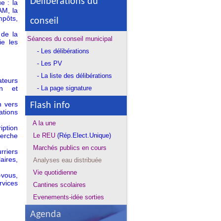
Délibérations du
e : la
AM, la
mpôts,
conseil
 de la
Séances du conseil municipal
ie les
- Les délibérations
- Les PV
- La liste des délibérations
teurs
on et
- La page signature
n vers
Flash info
ations
A la une
ription
erche
Le REU
(Rép.Elect.Unique)
Marchés publics en cours
rriers
aires,
Analyses eau distribuée
Vie quotidienne
vous,
rvices
Cantines scolaire
s
Evenements-idée sorties
Agenda