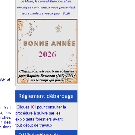
Le Maire, le conseil Municipal et les
employés
communaux vous présentent
leurs meilleurs
voeux pour 2026
SAP et
Règlement débardage
Cliquez
ICI
pour consulter la
ité et
e, les
procédure à suivre par les
rches
exploitants forestiers avant
ur des
tout début de travaux.
culent