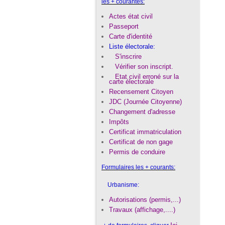
les + courantes:
Actes état civil
Passeport
Carte d'identité
Liste électorale:
S'inscrire
Vérifier son inscript
.
Etat civil erroné sur la
carte électorale
Recensement Citoyen
JDC (Journée Citoyenne)
Changement d'adresse
Impôts
Certificat
immatriculation
Certificat de non gage
Permis de conduire
Formulaires les + courants:
Urbanisme:
Autorisations (permis,...)
Travaux (affichage,....)
Ici