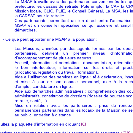
La MSAP travaille avec des partenaires conventionnés tels qu
préfecture, les caisses de retraite, Pôle emploi, la CAF, la CP
Mission locale, CLIC, PLIE, le Conseil Général, La MSA, les i
la CARSAT pour la retraite...
Ces partenariats permettent un lien direct entre l'animatrice
MSAP et un conseiller spécialisé ce qui accélère et simplif
démarches.
-
Ce que peut apporter une MSAP à la population:
Les Maisons, animées par des agents formés par les opéra
partenaires, délivrent un premier niveau d'informati
d'accompagnement de plusieurs natures :
Accueil, information et orientation : documentation, orientatio
le bon interlocuteur, information sur les droits et prest
(allocations, législation du travail, formation)...
Aide à l'utilisation des services en ligne : télé déclaration, insc
et mise à jour de son espace personnel, aide à la rech
d'emploi, candidature en ligne...
Aide aux démarches administratives : compréhension des cou
administratifs, constitution de dossiers (dossier de bourses scol
retraite, santé,...)
Mise en relation avec les partenaires : prise de rendez-
permanences partenaires dans les locaux de la Maison de se
au public, entretien à distance
ultez la plaquette d'information en cliquant
ICI