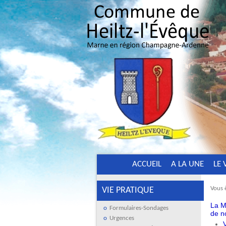
ACCUEIL
A LA UNE
LE 
Vous ê
VIE PRATIQUE
La M
Formulaires-Sondages
de n
Urgences