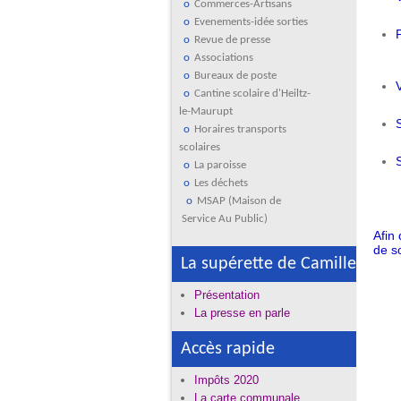
Commerces-Artisans
Evenements-idée sorties
P
Revue de presse
Associations
Bureaux de poste
V
Cantine scolaire d'Heiltz-
le-Maurupt
Horaires transports
scolaires
S
La paroisse
Les déchets
MSAP (Maison de
Service Au Public)
Afin
de s
La supérette de Camille
Présentation
La presse en parle
Accès rapide
Impôts 2020
La carte communale