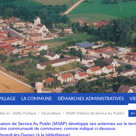
VILLAGE
LA COMMUNE
DÉMARCHES ADMINISTRATIVES
VI
tes ici :
Heiltz-l'Evêque
/
Vie pratique
/
MSAP (Maison de Service Au Public)
A+
aison de Service Au Public (MSAP) développe ses antennes sur le terri
otre communauté de communes, comme indiqué ci-dessous :
Vanault-les-Dames (à la bibliothèque)