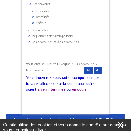
Les travaux
En cours
Terminés
Prévus
Les arrêtés
Règlement débardage bois
La communauté de communes
Vous êtes ici :
Heiltz-l'Evêque
/
La commune
/
Les travaux
A+
A-
Vous trouverez sous cette rubrique tous les
travaux effectués sur la commune, qu'ils
soient
à venir
,
terminés
ou
en cours
Nous contacter
|
Mentions légales
|
Plan du site
|
Heiltz-l'Évêque
X
Ce site utilise des cookies et vous donne le contrôle sur ceux que
©2016
|
Conception Citopia
-
Solution de site internet pour mairie et
vous souhaitez activer