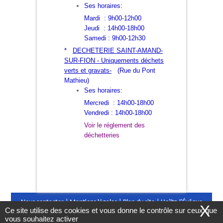
Ses horaires:
Mardi : 9h00-12h00
Jeudi : 14h00-18h00
Samedi : 9h00-12h30
*
DECHETERIE SAINT-AMAND-
SUR-FION - Uniquements déchets
verts et gravats-
(Rue du Pont
Mathieu)
Ses horaires:
Mercredi : 14h00-18h00
Vendredi : 14h00-18h00
Voir le réglement des
déchetteries
Nous contacter
|
Mentions légales
|
Plan du site
|
Heiltz-l'Évêque
X
Ce site utilise des cookies et vous donne le contrôle sur ceux que
©2016
|
Conception Citopia
-
Solution de site internet pour mairie et
vous souhaitez activer
collectivité - WeeCity