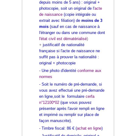
depuis moins de 5 ans) : original +
photocopie, soit
un original de l'
a
cte
de naissance
(copie intégrale ou
extrait avec filiation) de
moins de 3
mois
(sauf en cas de naissance à
l'étranger
ou dans une commune dont
l'état civil est dématérialisé
)
+
justificatif de nationalité
française si l'acte de naissance ne
suffit pas à prouver la nationalité :
original + photocopie
- Une photo d'identité
conforme aux
normes
- Soit le numéro de
pré-demande
, si
vous avez effectué une pré-demande
en ligne,soit le formulaire
cerfa
n°12100*02
(que vous pouvez
présenter après l'avoir rempli en ligne
et imprimé ou remplir sur place de
façon manuscrite).
- Timbre fiscal
:
86 €
(
achat en ligne
)
- Justificatif de domicile
: original +