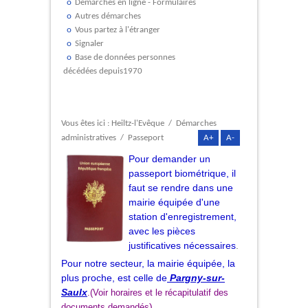
Démarches en ligne - Formulaires
Autres démarches
Vous partez à l'étranger
Signaler
Base de données personnes
décédées depuis1970
Vous êtes ici :
Heiltz-l'Evêque
/
Démarches
administratives
/
Passeport
A+
A-
Pour demander un
passeport biométrique, il
faut se rendre dans une
mairie équipée d'une
station d'enregistrement,
avec les pièces
justificatives nécessaires
.
Pour notre secteur, la mairie équipée, la
plus proche, est celle de
Pargny-sur-
Saulx
.(Voir horaires et le récapitulatif des
).
documents demandés